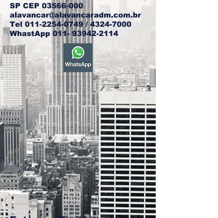
SP CEP
03566-000
alavancar@alavancaradm.com.br
Tel
011-2254-0749
/
4324-7000
WhastApp
011- 93942-2114